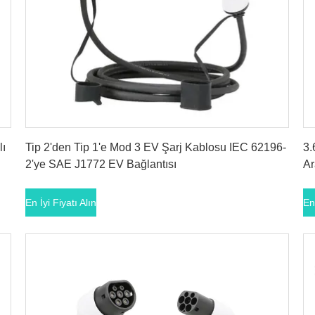
En İyi Fiyatı Alın
lı
Tip 2'den Tip 1'e Mod 3 EV Şarj Kablosu IEC 62196-
3.
2'ye SAE J1772 EV Bağlantısı
Ar
En İyi Fiyatı Alın
En