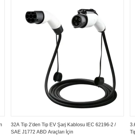
En İyi Fiyatı Alın
n
32A Tip 2'den Tip EV Şarj Kablosu IEC 62196-2 /
3.
SAE J1772 ABD Araçları İçin
Ti