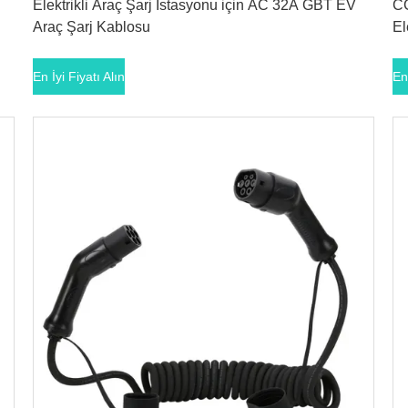
Elektrikli Araç Şarj İstasyonu için AC 32A GBT EV
CC
Araç Şarj Kablosu
El
En İyi Fiyatı Alın
En