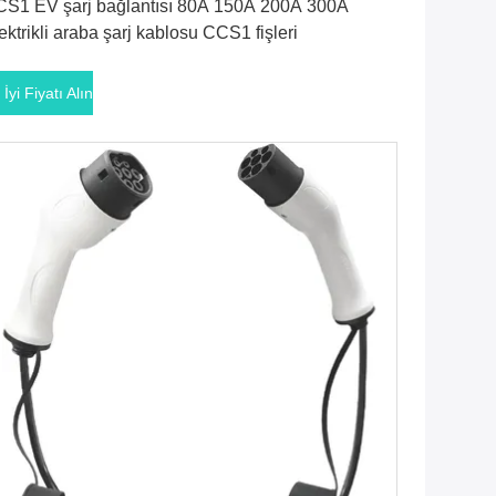
S1 EV şarj bağlantısı 80A 150A 200A 300A
ektrikli araba şarj kablosu CCS1 fişleri
 İyi Fiyatı Alın