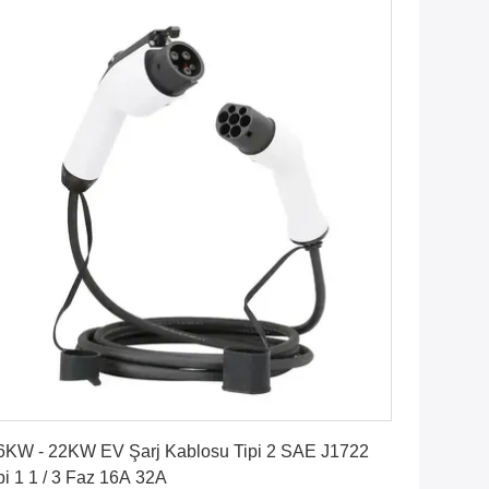
En İyi Fiyatı Alın
6KW - 22KW EV Şarj Kablosu Tipi 2 SAE J1722
pi 1 1 / 3 Faz 16A 32A