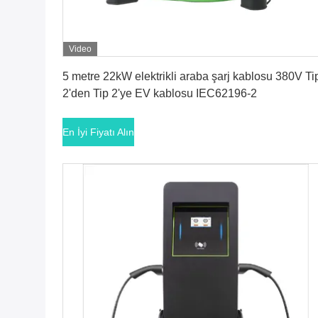
Video
En İyi Fiyatı Alın
5 metre 22kW elektrikli araba şarj kablosu 380V Ti
2'den Tip 2'ye EV kablosu IEC62196-2
En İyi Fiyatı Alın