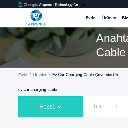
Chengdu Sixpence Technology Co.,Ltd.
Evde
Ürün
Bi
Anaht
Cable 
/
/
Ev Car Charging Cable Çevrimiçi Üretici
Evde
Ürünler
ev car charging cable
Hepsi.
Türü:
Ev ev şarj istasyonu
EV Şarj Yığını