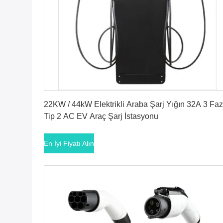
En İyi Fiyatı Alın
22KW / 44kW Elektrikli Araba Şarj Yığın 32A 3 Faz
Tip 2 AC EV Araç Şarj İstasyonu
En İyi Fiyatı Alın