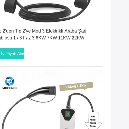
En İyi Fiyatı Alın
p 2'den Tip 2'ye Mod 3 Elektrikli Araba Şarj
blosu 1 / 3 Faz 3.6KW 7KW 11KW 22KW
 İyi Fiyatı Alın