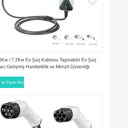
En İyi Fiyatı Alın
6Kw / 7.2Kw Ev Şarj Kablosu Taşınabilir Ev Şarj
acı Gelişmiş Hareketlilik ve Menzil Güvenliği
 İyi Fiyatı Alın