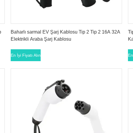
En İyi Fiyatı Alın
p
Baharlı sarmal EV Şarj Kablosu Tip 2 Tip 2 16A 32A
Ti
Elektrikli Araba Şarj Kablosu
Ka
En İyi Fiyatı Alın
En