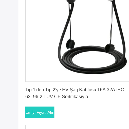
En İyi Fiyatı Alın
Tip 1'den Tip 2'ye EV Şarj Kablosu 16A 32A IEC
62196-2 TUV CE Sertifikasıyla
En İyi Fiyatı Alın