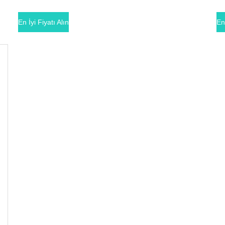
En İyi Fiyatı Alın
En