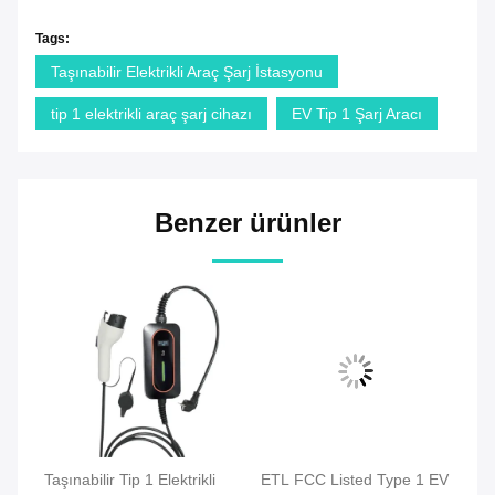
Tags:
Taşınabilir Elektrikli Araç Şarj İstasyonu
tip 1 elektrikli araç şarj cihazı
EV Tip 1 Şarj Aracı
Benzer ürünler
Taşınabilir Tip 1 Elektrikli
ETL FCC Listed Type 1 EV
SA