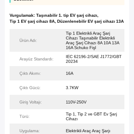
Vurgulamak:
Taşınabilir 1. tip EV şarj cihazı
,
Tip 1 EV şarj cihazı 8A
,
Düzenlenebilir EV şarj cihazı 13A
Tip 1 Elektrikli Araç Şarj
Cihazı Taşınabilir Elektrikli
Ürün Adı:
Araç Şarj Cihazı 8A 10A 13A
16A Schuko Fişl
IEC 62196-2/SAE J1772/GBT
Arayüz Standardı:
20234
Çıktı Akımı:
16A
Çıktı Gücü:
3.7KW
Giriş Voltajı:
110V-250V
Tip 1, Tip 2 ve GBT Ev Şarj
Türü:
Cihazı
Uygulama:
Elektrikli Araç Araç Şarjı