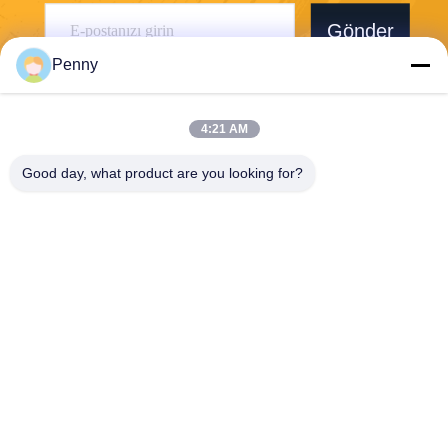
Gönder
Penny
4:21 AM
Good day, what product are you looking for?
Chengdu Sixpence Technology Co.,Ltd.
info@sixpenceev.com
86-151-0843-0462
1111 Numaralı Oda, 11. Kat,
1. Ünite, 2. Bina, No. 777 Xi
ntong Caddesi, Yüksek Tekn
oloji Bölgesi, Chengdu, Sich
uan, Çin.