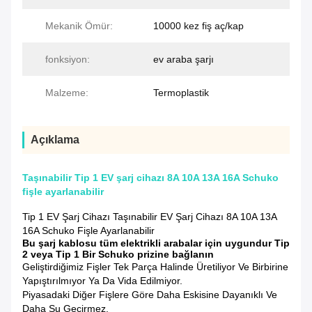
Mekanik Ömür:
10000 kez fiş aç/kap
fonksiyon:
ev araba şarjı
Malzeme:
Termoplastik
Açıklama
Taşınabilir Tip 1 EV şarj cihazı 8A 10A 13A 16A Schuko
fişle ayarlanabilir
Tip 1 EV Şarj Cihazı Taşınabilir EV Şarj Cihazı 8A 10A 13A
16A Schuko Fişle Ayarlanabilir
Bu şarj kablosu tüm elektrikli arabalar için uygundur Tip
2 veya Tip 1 Bir Schuko prizine bağlanın
Geliştirdiğimiz Fişler Tek Parça Halinde Üretiliyor Ve Birbirine
Yapıştırılmıyor Ya Da Vida Edilmiyor.
Piyasadaki Diğer Fişlere Göre Daha Eskisine Dayanıklı Ve
Daha Su Geçirmez.