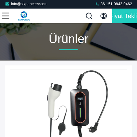
info@sixpenceev.com
86-151-0843-0462
Fiyat Tekli
Ürünler