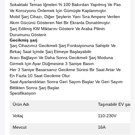
Sokaktaki Temas Iğneleri % 100 Bakırdan Yapılmış Ve Pas
Ve Korozyonu Önlemek Için Gümüşle Kaplanmıştır.
Mobil Şarj Cihazı, Diğer Şeylerin Yanı Sıra Ampere Verilen
Akım Gücünü Gösteren Net Bir Ekranla Donatılmıştır.
Şarj Edilmiş KW Miktarını Gösterir Ve Araba Pilinin
Durumunu Gösterir.
Gecikmiş şarj
Şarj Cihazımız Gecikmeli Şarj Fonksiyonuna Sahiptir Ve
Birkaç Saat Içinde Şarj Etmeye Başlayabilir.
Aracı Bağlayın Ve Daha Sonra Gecikmeli Şarj Moduna
Girmek Için Ayar Düğmesine 3 Saniye Basın.
Her 3 Saniye Basarsanız Gecikme Süresi Bir Saat Artar Ve
En Fazla 10 Saat Gecikme Olur.
Saat Ayarlandıktan Sonra Geri Sayım Başlar Ve Geri Sayım
Bittikten Sonra Şarj Başlar.
Spesifikasyon
Ürün Adı
Taşınabilir EV şarj
Voltaj
110-230V
Mevcut
16A