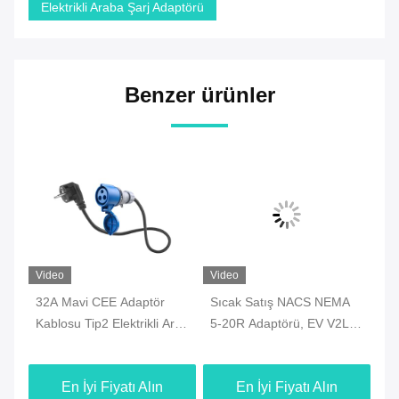
Elektrikli Araba Şarj Adaptörü
Benzer ürünler
Video
Video
Sıcak Satış NACS NEMA
CCS1'den CHAdeMO
 Araç
5-20R Adaptörü, EV V2L
Adaptörü 250A 1000V DC
T
plu
Hyundai loniq 5/6, Kia
Hızlı Şarj IP54 Su
EV6/9 için ABD Standart
geçirmez CE TUV
En İyi Fiyatı Alın
En İyi Fiyatı Alın
n
Soket, 110V-240V Geniş
Sertifikalı EV Bağlantısı