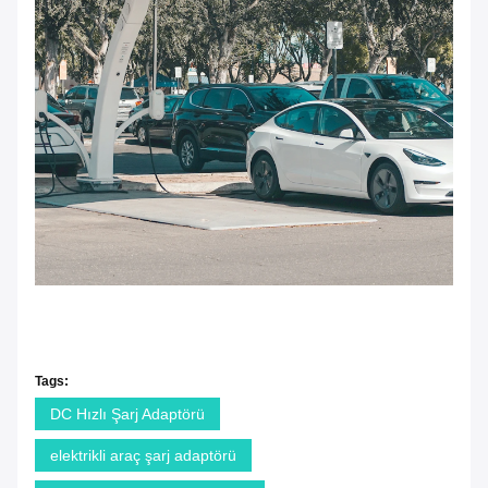
1 Çin Standartı 16a 32a Evse Şarj Ev Type2 To J1772
Adaptörü
Tags:
DC Hızlı Şarj Adaptörü
elektrikli araç şarj adaptörü