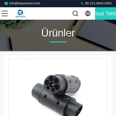
info@sixpenceev.com
86-151-0843-0462
Fiyat Tekli
Ürünler