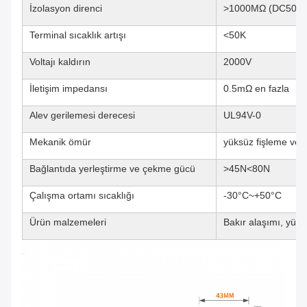
İzolasyon direnci
>1000MΩ (DC500V
Terminal sıcaklık artışı
<50K
Voltajı kaldırın
2000V
İletişim impedansı
0.5mΩ en fazla
Alev gerilemesi derecesi
UL94V-0
Mekanik ömür
yüksüz fişleme ve 
Bağlantıda yerleştirme ve çekme gücü
>45N<80N
Çalışma ortamı sıcaklığı
-30°C~+50°C
Ürün malzemeleri
Bakır alaşımı, yüz