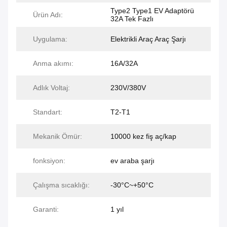
Type2 Type1 EV Adaptörü
Ürün Adı:
32A Tek Fazlı
Uygulama:
Elektrikli Araç Araç Şarjı
Anma akımı:
16A/32A
Adlık Voltaj:
230V/380V
Standart:
T2-T1
Mekanik Ömür:
10000 kez fiş aç/kap
fonksiyon:
ev araba şarjı
Çalışma sıcaklığı:
-30°C~+50°C
Garanti:
1 yıl