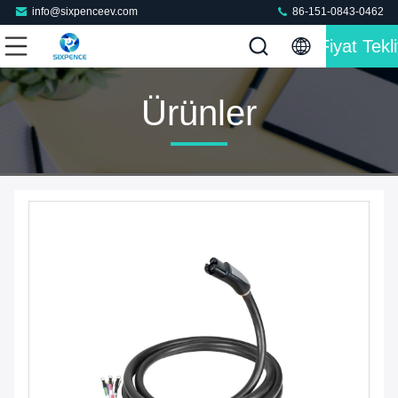
info@sixpenceev.com
86-151-0843-0462
Fiyat Tekli
Ürünler