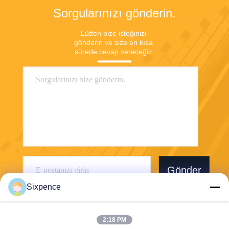
Sorgularınızı gönderin.
Lütfen bize isteğinizi 
gönderin ve size en kısa 
sürede cevap vereceğiz.
Gönder
Sixpence
2:18 PM