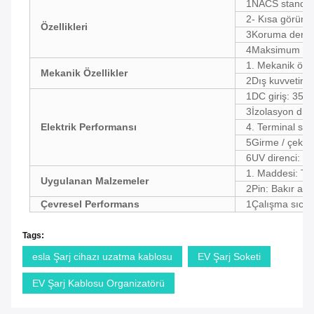
1NACS standard
2- Kısa görünü
Özellikleri
3Koruma derec
4Maksimum şar
1. Mekanik öm
Mekanik Özellikler
2Dış kuvvetin e
1DC giriş: 35
3İzolasyon di
Elektrik Performansı
4. Terminal sıca
5Girme / çekme
6UV direnci: U
1. Maddesi: Ter
Uygulanan Malzemeler
2Pin: Bakır ala
Çevresel Performans
1Çalışma sıcak
Tags:
esla Şarj cihazı uzatma kablosu
EV Şarj Soketi
EV Şarj Kablosu Organizatörü