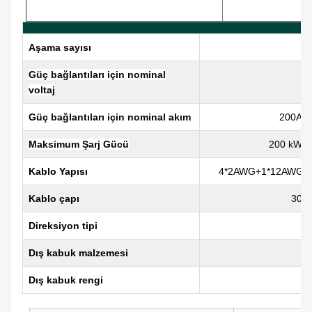
Aşama sayısı
Güç bağlantıları için nominal
voltaj
Güç bağlantıları için nominal akım
200A /
Maksimum Şarj Gücü
200 kW /
Kablo Yapısı
4*2AWG+1*12AWG+2
Kablo çapı
30 
Direksiyon tipi
Dış kabuk malzemesi
Dış kabuk rengi