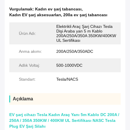
Vurgulamak:
Kadın ev şarj tabancası
,
Kadın EV şarj aksesuarları
,
200a ev şarj tabancası
Elektrikli Araç Şarj Cihazı Tesla
Dişi Araba yan 5 m Kablo
Ürün Adı:
200A/250A/350A 350KW/400KW
UL Sertifikası
Anma akımı:
200A/250A/350ADC
Adlık Voltaj:
500-1000VDC
Standart:
Tesla/NACS
Açıklama
EV şarj cihazı Tesla Kadın Araç Yanı 5m Kablo DC 200A /
250A / 350A 350KW / 400KW UL Sertifikası NASC Tesla
Plug EV Şarj Silahı