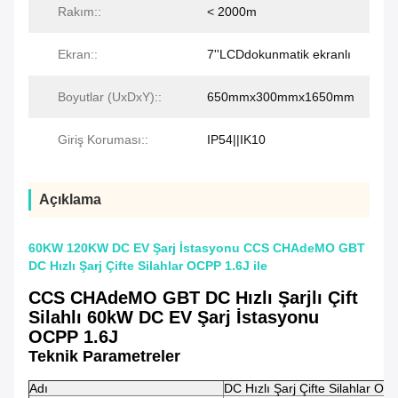
Rakım::
< 2000m
Ekran::
7''LCDdokunmatik ekranlı
Boyutlar (UxDxY)::
650mmx300mmx1650mm
Giriş Koruması::
IP54||IK10
Açıklama
60KW 120KW DC EV Şarj İstasyonu CCS CHAdeMO GBT
DC Hızlı Şarj Çifte Silahlar OCPP 1.6J ile
CCS CHAdeMO GBT DC Hızlı Şarjlı Çift
Silahlı 60kW DC EV Şarj İstasyonu
OCPP 1.6J
Teknik Parametreler
Adı
DC Hızlı Şarj Çifte Silahlar OC