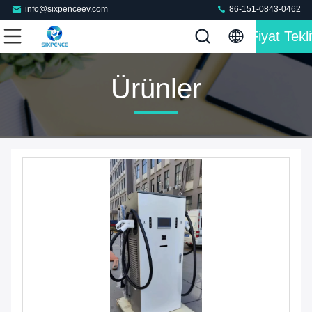
info@sixpenceev.com
86-151-0843-0462
Fiyat Tekli
Ürünler