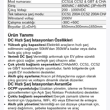
Mod numarası:
CCS1& CCS2 & GBT & CHAd
Giriş:
400VAC / 480VAC (3P+N+PE) 
Çıkış Voltajı:
200 - 1000VDC
Tek tabanca şarj modu:
CCS1 200A CCS2 200A CHAd
Witnstand voltajı:
2000V
Çalışma sıcaklığı:
-30C-+50C
Boyutlar ((LxDxH):
650mmx300mmx1650mm
Ürün Tanımı
DC Hızlı Şarj İstasyonları
Özellikleri
Yüksek güç kapasitesi:
Elektrikli araçların hızlı şarj
edilmesini sağlayan 50kW'dan 350kW'a kadar veya daha
fazla güç çıkışı sağlar.
Verimli DC Şarj:
Verimliliği arttırmak için EV piline sürekli
akım gücü sağlar, yerleşik şarj cihazını atlar.
Çok yönlü bağlantı seçenekleri:
CHAdeMO, CCS1, CCS2
ve GB/T konektörleriyle uyumludur, farklı bölgelerde çok
çeşitli EV modellerini destekler.
Akıllı güç ayarlama:
Aracın pil ihtiyaçlarına uygun olarak
çıkış gücünü ve voltajını dinamik olarak düzenler.
DC Hızlı Şarj İstasyonları
Avran
t
Ge
OCPP uyumluluğu:
Uzaktan yönetim, izleme ve firmware
güncellemeleri için Açık Şarj Noktası Protokolünü destekler.
Çoklu bağlantı seçenekleri:
Gerçek zamanlı izleme ve
kontrol için Uygulama, WiFi, 4G veya Ethernet ile entegre.
Akıllı yük yönetimi:
Verimliliği en üst düzeye çıkarmak için,
enerji dağılımını, şebeke kapasitesine ve araç