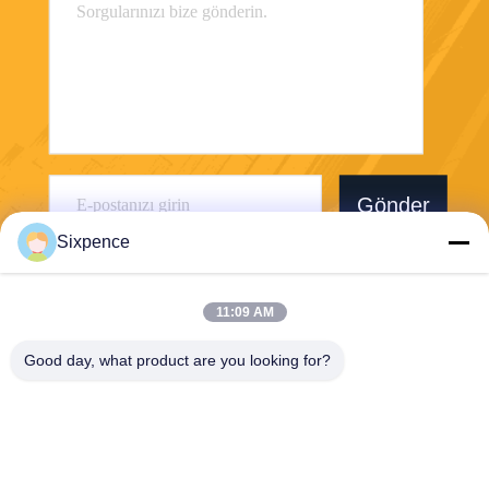
Gönder
Sixpence
11:09 AM
Good day, what product are you looking for?
Chengdu Sixpence Technology Co.,Ltd.
info@sixpenceev.com
86-151-0843-0462
1111 Numaralı Oda, 11. Kat,