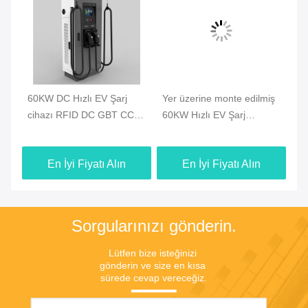
60KW DC Hızlı EV Şarj
Yer üzerine monte edilmiş
DC
cihazı RFID DC GBT CCS1
60KW Hızlı EV Şarj
3
C
CHAdeMO CCS2 Hızlı EV
İstasyonu GBT CCS1
Ch
Şarj cihazı Ocpp EV Yere
CHAdeMO CCS2 Şarj
Ar
En İyi Fiyatı Alın
En İyi Fiyatı Alın
monte şarj cihazı
İstasyonu
Ci
Ar
Sorgularınızı gönderin.
Lütfen bize isteğinizi 
gönderin ve size en kısa 
sürede cevap vereceğiz.