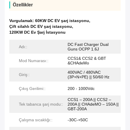
Özellikler
Vurgulamak:
60KW DC EV şarj istasyonu
,
Çift silahlı DC EV şarj istasyonu
,
120KW DC Ev Şarj İstasyonu
DC Fast Charger Dual
Adı::
Guns OCPP 1.6J
CCS1& CCS2 & GBT
Mod Numarası::
&CHAdeMo
400VAC / 480VAC
Giriş::
(3P+N+PE) || 50/60 Hz
Çıkış Gerilimi::
200 - 1000Vdc
CCS1 – 200A || CCS2 –
Tek tabanca şarj modu::
200A || CHAdeMO – 150A ||
GBT-200A
Çalışma sıcaklığı::
-30C-+50C