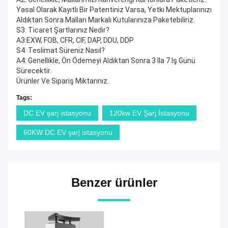
Yasal Olarak Kayıtlı Bir Patentiniz Varsa, Yetki Mektuplarınızı
Aldıktan Sonra Malları Markalı Kutularınıza Paketebiliriz.
S3: Ticaret Şartlarınız Nedir?
A3:EXW, FOB, CFR, CIF, DAP, DDU, DDP
S4: Teslimat Süreniz Nasıl?
A4: Genellikle, Ön Ödemeyi Aldıktan Sonra 3 Ila 7 Iş Günü
Sürecektir.
Ürünler Ve Sipariş Miktarınız.
Tags:
DC EV şarj istasyonu
120kw EV Şarj İstasyonu
60KW DC EV şarj istasyonu
Benzer ürünler