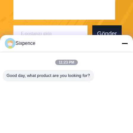
Gönder
Sixpence
11:23 PM
Good day, what product are you looking for?
Chengdu Sixpence Technology Co.,Ltd.
info@sixpenceev.com
86-151-0843-0462
1111 Numaralı Oda, 11. Kat,
1. Ünite, 2. Bina, No. 777 Xi
ntong Caddesi, Yüksek Tekn
oloji Bölgesi, Chengdu, Sich