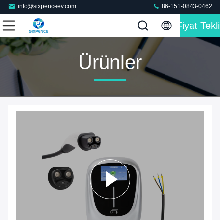
info@sixpenceev.com
86-151-0843-0462
Fiyat Tekli
Ürünler