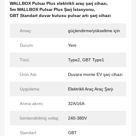
WALLBOX Pulsar Plus elektrikli araç şarj cihazı
,
5m WALLBOX Pulsar Plus Şarj İstasyonu
,
GBT Standart duvar kutusu pulsar artı şarj cihazı
Amaç:
güçlendirme/yükseltme için
Durum:
Yeni
Türü:
Type2, GBT Type1
Ürün Adı:
Duvara monte EV şarj cihazı
Uygulama:
Elektrikli Araç Araç Şarjı
Anma akımı:
32A/16A
İsimlendirilmiş voltaj:
240-380V
Standart:
GBT