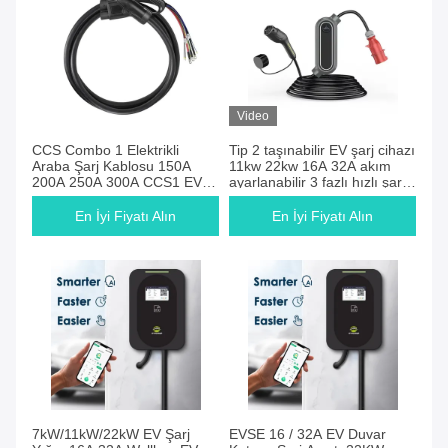
Video
CCS Combo 1 Elektrikli
Tip 2 taşınabilir EV şarj cihazı
Araba Şarj Kablosu 150A
11kw 22kw 16A 32A akım
200A 250A 300A CCS1 EV
ayarlanabilir 3 fazlı hızlı şarj
Bağlantısı
EV şarj cihazı
En İyi Fiyatı Alın
En İyi Fiyatı Alın
7kW/11kW/22kW EV Şarj
EVSE 16 / 32A EV Duvar