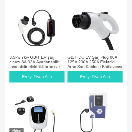
3.5kw 7kw GB/T EV şarj
GB/T DC EV Şarj Plug 80A
cihazı 8A 32A Ayarlanabilir
125A 200A 250A Elektrikli
taşınabilir elektrikli araç şarj
Araç Şarj Kablosu Bağlayıcısı
cihazı
En İyi Fiyatı Alın
En İyi Fiyatı Alın
Video