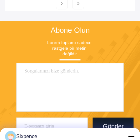
Abone Olun
Lorem toplamı sadece 
rastgele bir metin 
değildir.
Gönder
Sixpence