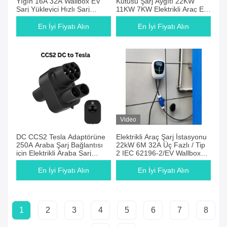
Yığın 16A 32A Wallbox EV
Kutusu Şarj Aygıtı 22KW
Şarj Yükleyici Hızlı Şarj
11KW 7KW Elektrikli Araç EV
Elektrikli Araç AC Şarj
Şarj İstasyonu
İstasyonu
En İyi Fiyatı Alın
En İyi Fiyatı Alın
Video
DC CCS2 Tesla Adaptörüne
Elektrikli Araç Şarj İstasyonu
250A Araba Şarj Bağlantısı
22kW 6M 32A Üç Fazlı / Tip
için Elektrikli Araba Şarj
2 IEC 62196-2/EV Wallbox
Adaptörü
Hızlı Şarj APP Kontrolü
En İyi Fiyatı Alın
En İyi Fiyatı Alın
1
2
3
4
5
6
7
8