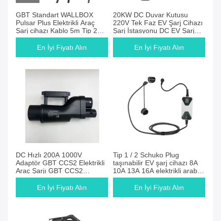
GBT Standart WALLBOX
20KW DC Duvar Kutusu
Pulsar Plus Elektrikli Araç
220V Tek Faz EV Şarj Cihazı
Şarj cihazı Kablo 5m Tip 2
Şarj İstasyonu DC EV Şarj
1.4 ila 7.4kW Tek Fazlı
Cihazı için Şarj Cihazı OCPP
Bluetooth Wifi
En İyi Fiyatı Alın
En İyi Fiyatı Alın
DC Hızlı 200A 1000V
Tip 1 / 2 Schuko Plug
Adaptör GBT CCS2 Elektrikli
taşınabilir EV şarj cihazı 8A
Araç Şarjı GBT CCS2
10A 13A 16A elektrikli araba
Adaptör Ev Şarj Bağlantısı
şarj cihazı
En İyi Fiyatı Alın
En İyi Fiyatı Alın