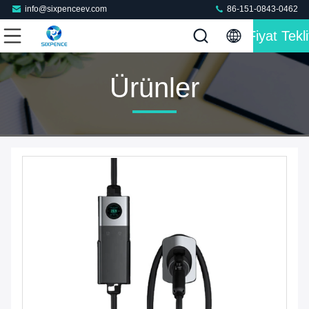
info@sixpenceev.com
86-151-0843-0462
Fiyat Tekli
Ürünler