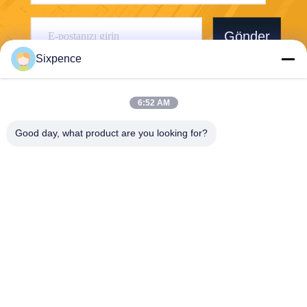
Gönder
Sixpence
6:52 AM
Good day, what product are you looking for?
Chengdu Sixpence Technology Co.,Ltd.
info@sixpenceev.com
86-151-0843-0462
1111 Numaralı Oda, 11. Kat,
1. Ünite, 2. Bina, No. 777 Xi
ntong Caddesi, Yüksek Tekn
oloji Bölgesi, Chengdu, Sich
uan, Çin.