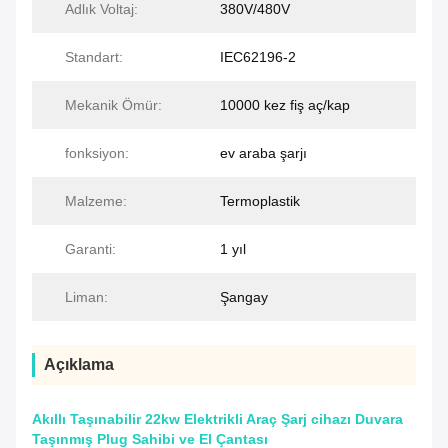
Adlık Voltaj:
380V/480V
Standart:
IEC62196-2
Mekanik Ömür:
10000 kez fiş aç/kap
fonksiyon:
ev araba şarjı
Malzeme:
Termoplastik
Garanti:
1 yıl
Liman:
Şangay
Açıklama
Akıllı Taşınabilir 22kw Elektrikli Araç Şarj cihazı Duvara
Taşınmış Plug Sahibi ve El Çantası